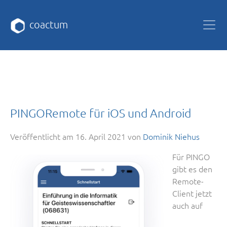
coactum
PINGORemote für iOS und Android
Veröffentlicht am
16. April 2021
von
Dominik Niehus
Für PINGO
gibt es den
Remote-
Client jetzt
auch auf