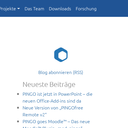
Projekte
Das Team
Downloads
Forschung
Blog abonnieren (RSS)
Neueste Beiträge
PINGO ist jetzt in PowerPoint – die
neuen Office-Add-ins sind da
Neue Version von „PINGOfree
Remote v2“
PINGO goes Moodle™ – Das neue
Moodle™ Plugin „mod_pingo“