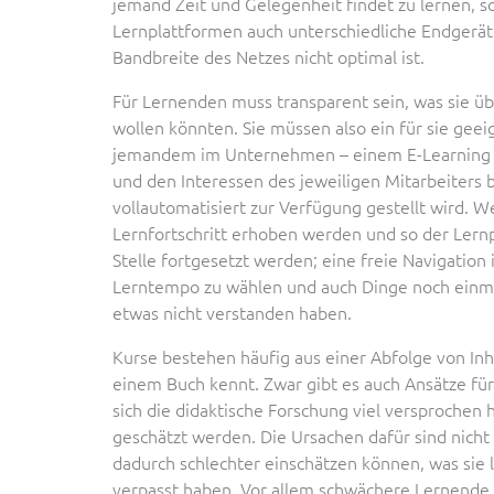
jemand Zeit und Gelegenheit findet zu lernen, s
Lernplattformen auch unterschiedliche Endgerät
Bandbreite des Netzes nicht optimal ist.
Für Lernenden muss transparent sein, was sie üb
wollen könnten. Sie müssen also ein für sie ge
jemandem im Unternehmen – einem E-Learning 
und den Interessen des jeweiligen Mitarbeiters b
vollautomatisiert zur Verfügung gestellt wird. 
Lernfortschritt erhoben werden und so der Lern
Stelle fortgesetzt werden; eine freie Navigation
Lerntempo zu wählen und auch Dinge noch einmal
etwas nicht verstanden haben.
Kurse bestehen häufig aus einer Abfolge von Inh
einem Buch kennt. Zwar gibt es auch Ansätze für 
sich die didaktische Forschung viel versprochen 
geschätzt werden. Die Ursachen dafür sind nicht g
dadurch schlechter einschätzen können, was sie l
verpasst haben. Vor allem schwächere Lernende f