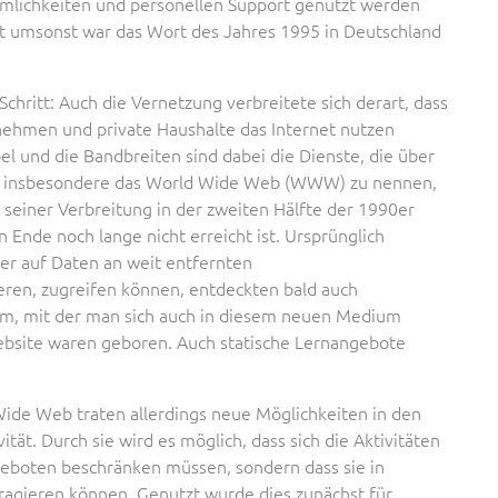
mlichkeiten und personellen Support genutzt werden
cht umsonst war das Wort des Jahres 1995 in Deutschland
 Schritt: Auch die Vernetzung verbreitete sich derart, dass
nehmen und private Haushalte das Internet nutzen
l und die Bandbreiten sind dabei die Dienste, die über
da insbesondere das World Wide Web (WWW) zu nennen,
t seiner Verbreitung in der zweiten Hälfte der 1990er
 Ende noch lange nicht erreicht ist. Ursprünglich
ler auf Daten an weit entfernten
eren, zugreifen können, entdeckten bald auch
rm, mit der man sich auch in diesem neuen Medium
bsite waren geboren. Auch statische Lernangebote
ide Web traten allerdings neue Möglichkeiten in den
tät. Durch sie wird es möglich, dass sich die Aktivitäten
geboten beschränken müssen, sondern dass sie in
ragieren können. Genutzt wurde dies zunächst für