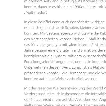
mit hohem Aufwand in Bezug auf Hardware, Räu
konnte, dauerte es bis in die 1990er Jahre – ni
„Multimedia“.
In diese Zeit fiel dann auch der nächste wichtige
nun nach und nach auch Schulen, kleinere Unter
konnten. Mindestens ebenso wichtig wie die Kabe
das Netz angeboten werden. Neben E-Mail ist 
das für viele synonym mit „dem Internet“ ist. Mi
Jahre begann eine digitale Transformation, deren
konzipiert als ein System, mit dem Wissenschaft
Forschungseinrichtungen, mit denen sie kooperi
Unternehmen dessen Wert, zunächst als Plattfo
präsentieren konnte – die Homepage und die We
konnten auf diese Weise verbreitet werden.
Mit der rasanten Weiterentwicklung des World W
Vordergrund, nämlich insbesondere die Interaktivi
der Nutzer nicht mehr auf das Anklicken von An
vielfältiger Weise mit den Web-Plattformen inte