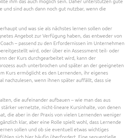
ollte ihm das auch möglich sein. Daher unterstützen gute
e und sind auch dann noch gut nutzbar, wenn die
erhaupt und was sie als nächstes lernen sollen oder
eignetes Angebot zur Verfügung haben, das entweder von
Coach – passend zu den Erfordernissen im Unternehmen
ereitgestellt wird, oder über ein Assessment teil- oder
Wenn der Kurs durchgearbeitet wird, kann der
prozess auch unterbrochen und später an der geeigneten
 im Kurs ermöglicht es den Lernenden, ihr eigenes
 nachzulesen, wenn ihnen später auffällt, dass sie
alten, die aufeinander aufbauen – wie man das aus
stärker vernetzte, nicht-lineare Kursinhalte, von denen
hat, die aber in der Praxis von vielen Lernenden weniger
änzlich klar, aber eine Rolle spielt wohl, dass Lernende
ernen sollen und ob sie eventuell etwas wichtiges
ühlen sich hier häufig überfordert. Eine sequentielle