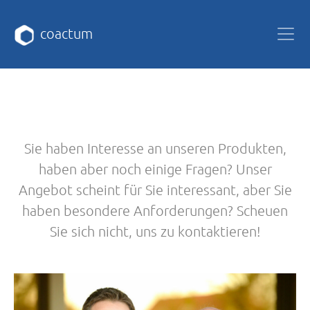
coactum
Sie haben Interesse an unseren Produkten,
haben aber noch einige Fragen? Unser
Angebot scheint für Sie interessant, aber Sie
haben besondere Anforderungen? Scheuen
Sie sich nicht, uns zu kontaktieren!