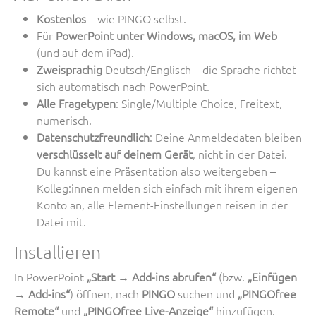
Kostenlos
– wie PINGO selbst.
Für
PowerPoint unter Windows, macOS, im Web
(und auf dem iPad).
Zweisprachig
Deutsch/Englisch – die Sprache richtet
sich automatisch nach PowerPoint.
Alle Fragetypen
: Single/Multiple Choice, Freitext,
numerisch.
Datenschutzfreundlich
: Deine Anmeldedaten bleiben
verschlüsselt auf deinem Gerät
, nicht in der Datei.
Du kannst eine Präsentation also weitergeben –
Kolleg:innen melden sich einfach mit ihrem eigenen
Konto an, alle Element-Einstellungen reisen in der
Datei mit.
Installieren
In PowerPoint
„Start → Add-ins abrufen“
(bzw.
„Einfügen
→ Add-ins“
) öffnen, nach
PINGO
suchen und
„PINGOfree
Remote“
und
„PINGOfree Live-Anzeige“
hinzufügen.